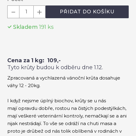
Roz
PŘIDAT DO KOŠÍKU
Hou
Skladem
191
ks
Krů
CEN
DOB
Cena za 1 kg: 109,-
KON
Tyto krůty budou k odběru dne 1.12.
O
Zpracovaná a vychlazená vánoční krůta dosahuje
váhy 12 - 20kg.
I když nejsme úplný biochov, krůty se u nás
mají opravdu dobře, rostou na čistých podestýlkách,
mají veškeré veterinární kontroly, nemačkají se a ani
nijak nestrádají. To vše se odráží na chuti masa a
proto je drůbež od nás tolik oblíbená v rodinách v