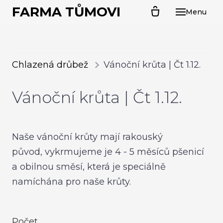
FARMA TŮMOVI
Menu
ÚVO
O N
CHL
Chlazená drůbež
Vánoční krůta | Čt 1.12.
PR
Vánoční krůta | Čt 1.12.
Kal
Far
Sel
Naše vánoční krůty mají rakouský
Sva
původ, vykrmujeme je 4 - 5 měsíců pšenicí
husa
a obilnou směsí, která je speciálně
Ván
namíchána pro naše krůty.
PRO
Počet
Kuř