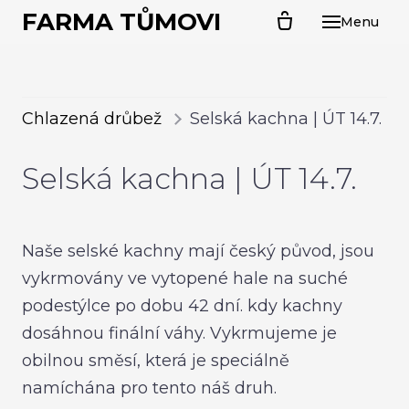
FARMA TŮMOVI
Menu
ÚVO
O N
CHL
Chlazená drůbež
Selská kachna | ÚT 14.7.
PR
Selská kachna | ÚT 14.7.
Kal
Far
Sel
Naše selské kachny mají český původ, jsou
Sva
vykrmovány ve vytopené hale na suché
husa
podestýlce po dobu 42 dní. kdy kachny
Ván
dosáhnou finální váhy. Vykrmujeme je
obilnou směsí, která je speciálně
PRO
namíchána pro tento náš druh.
Kuř