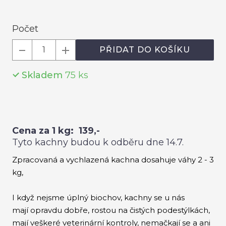
Roz
Počet
Hou
PŘIDAT DO KOŠÍKU
Krů
Skladem
75
ks
CEN
DOB
KON
O
Cena za 1 kg: 139,-
Tyto kachny budou k odběru dne 14.7.
Zpracovaná a vychlazená kachna dosahuje váhy 2 - 3
kg,
I když nejsme úplný biochov, kachny se u nás
mají opravdu dobře, rostou na čistých podestýlkách,
mají veškeré veterinární kontroly, nemačkají se a ani