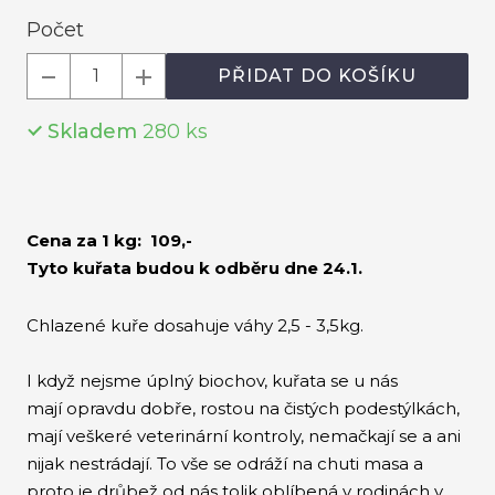
Počet
Roz
PŘIDAT DO KOŠÍKU
Hou
Krů
Skladem
280
ks
CEN
DOB
KON
Cena za 1 kg: 109,-
Tyto kuřata budou k odběru dne 24.1.
O
Chlazené kuře dosahuje váhy 2,5 - 3,5kg.
I když nejsme úplný biochov, kuřata se u nás
mají opravdu dobře, rostou na čistých podestýlkách,
mají veškeré veterinární kontroly, nemačkají se a ani
nijak nestrádají. To vše se odráží na chuti masa a
proto je drůbež od nás tolik oblíbená v rodinách v