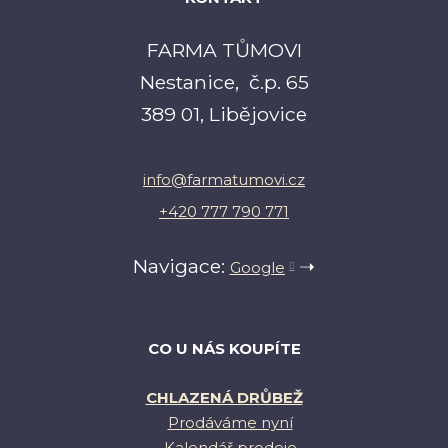
FARMA TŮMOVI
Nestanice, č.p. 65
389 01, Libějovice
info@farmatumovi.cz
+420 777 790 771
Navigace:
➝
Google
CO U NÁS KOUPÍTE
CHLAZENÁ DRŮBEŽ
Prodáváme nyní
Kalendář prodeje