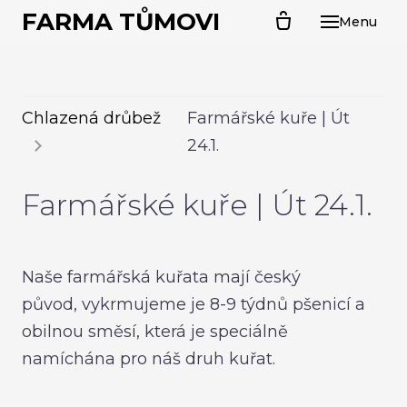
FARMA TŮMOVI
Menu
ÚVO
O N
CHL
Chlazená drůbež
Farmářské kuře | Út
PR
24.1.
Kal
Farmářské kuře | Út 24.1.
Far
Sel
Sva
Naše farmářská kuřata mají český
husa
původ, vykrmujeme je 8-9 týdnů pšenicí a
Ván
obilnou směsí, která je speciálně
namíchána pro náš druh kuřat.
PRO
Kuř