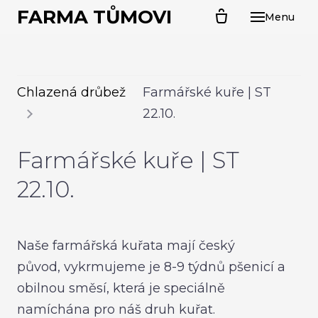
FARMA TŮMOVI
Menu
ÚVO
O N
CHL
Chlazená drůbež
Farmářské kuře | ST
PR
22.10.
Kal
Farmářské kuře | ST
Far
22.10.
Sel
Sva
husa
Naše farmářská kuřata mají český
Ván
původ, vykrmujeme je 8-9 týdnů pšenicí a
obilnou směsí, která je speciálně
PRO
namíchána pro náš druh kuřat.
Kuř