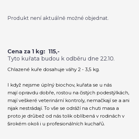
Roz
Produkt není aktuálně možné objednat.
Hou
Krů
CEN
Cena za 1 kg: 115,-
DOB
Tyto kuřata budou k odběru dne 22.10.
KON
Chlazené kuře dosahuje váhy 2 - 3,5 kg.
O
I když nejsme úplný biochov, kuřata se u nás
mají opravdu dobře, rostou na čistých podestýlkách,
mají veškeré veterinární kontroly, nemačkají se a ani
nijak nestrádají. To vše se odráží na chuti masa a
proto je drůbež od nás tolik oblíbená v rodinách v
širokém okoli i u profesionálních kuchařů.