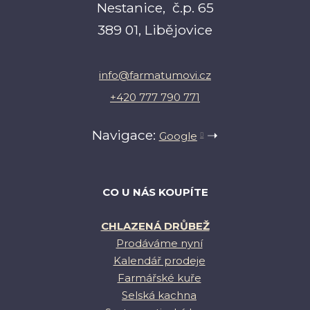
Nestanice, č.p. 65
389 01, Libějovice
info@farmatumovi.cz
+420 777 790 771
Navigace:
➝
Google
CO U NÁS KOUPÍTE
CHLAZENÁ DRŮBEŽ
Prodáváme nyní
Kalendář prodeje
Farmářské kuře
Selská kachna