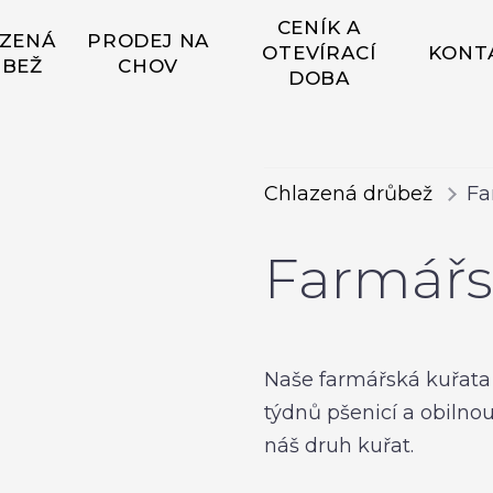
CENÍK A
ZENÁ
PRODEJ NA
OTEVÍRACÍ
KONT
BEŽ
CHOV
DOBA
Chlazená drůbež
Fa
Farmářsk
Naše farmářská kuřata
týdnů pšenicí a obilno
náš druh kuřat.