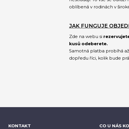
oblíbená v rodinách v širok
JAK FUNGUJE OBJED
Zde na webu si
rezervujet
kusů odeberete.
Samotná platba probíhá až
dopředu říci, kolik bude pr
KONTAKT
CO U NÁS K