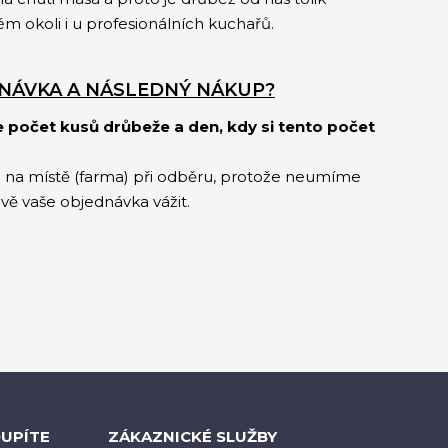
ém okoli i u profesionálních kuchařů.
NÁVKA A NÁSLEDNÝ NÁKUP?
e počet kusů drůbeže a den, kdy si tento počet
 na místě (farma) při odběru, protože neumíme
ávě vaše objednávka vážit.
OUPÍTE
ZÁKAZNICKÉ SLUŽBY