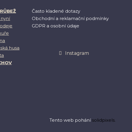
DRŮBEŽ
Často kladené dotazy
nyní
Obchodní a reklamační podmínky
rodeje
GDPR a osobní údaje
kuře
hna
nská husa
Instagram
ta
CHOV
Tento web pohání
solidpixels.