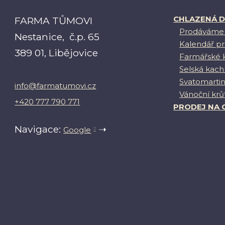
CHLAZENÁ 
FARMA TŮMOVI
Prodáváme 
Nestanice, č.p. 65
Kalendář p
389 01, Libějovice
Farmářské 
Selská kac
Svatomarti
info@farmatumovi.cz
Vánoční krů
+420 777 790 771
PRODEJ NA 
Navigace:
➝
Google