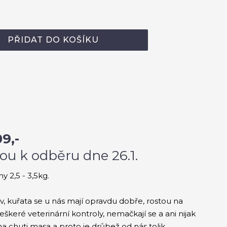
PŘIDAT DO KOŠÍKU
9,-
ou k odběru dne 26.1.
 2,5 - 3,5kg.
, kuřata se u nás mají opravdu dobře, rostou na
eškeré veterinární kontroly, nemačkají se a ani nijak
 na chuti masa a proto je drůbež od nás tolik