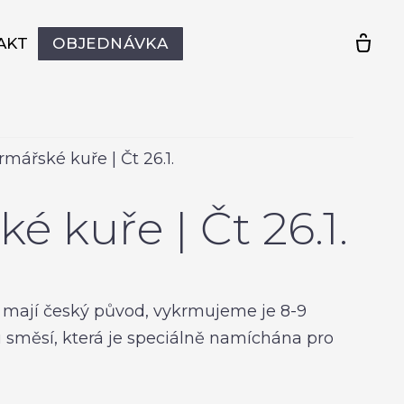
AKT
OBJEDNÁVKA
rmářské kuře | Čt 26.1.
é kuře | Čt 26.1.
 mají český původ, vykrmujeme je 8-9
u směsí, která je speciálně namíchána pro