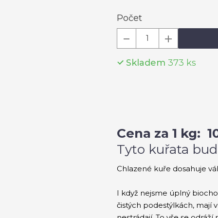
Počet
Skladem
373
ks
Cena za 1 kg: 10
Tyto kuřata bud
Chlazené kuře dosahuje váhy
I když nejsme úplný biochov
čistých podestýlkách, mají v
nestrádají. To vše se odráží