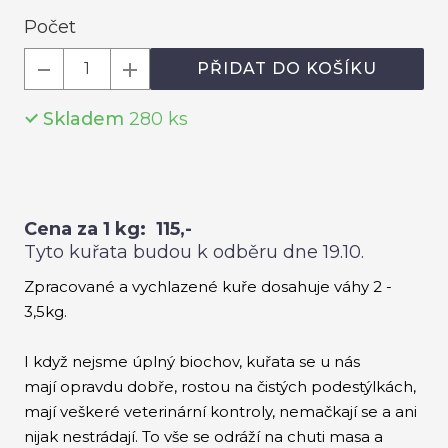
Počet
Roz
PŘIDAT DO KOŠÍKU
Hou
Krů
Skladem
280
ks
CEN
DOB
KON
Cena za 1 kg: 115,-
Tyto kuřata budou k odběru dne 19.10.
O
Zpracované a vychlazené kuře dosahuje váhy 2 -
3,5kg.
I když nejsme úplný biochov, kuřata se u nás
mají opravdu dobře, rostou na čistých podestýlkách,
mají veškeré veterinární kontroly, nemačkají se a ani
nijak nestrádají. To vše se odráží na chuti masa a