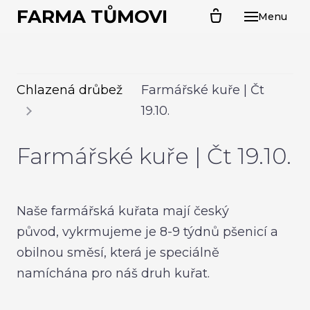
FARMA TŮMOVI
Menu
ÚVO
O N
CHL
Chlazená drůbež
Farmářské kuře | Čt
PR
19.10.
Kal
Farmářské kuře | Čt 19.10.
Far
Sel
Sva
Naše farmářská kuřata mají český
husa
původ, vykrmujeme je 8-9 týdnů pšenicí a
Ván
obilnou směsí, která je speciálně
namíchána pro náš druh kuřat.
PRO
Kuř