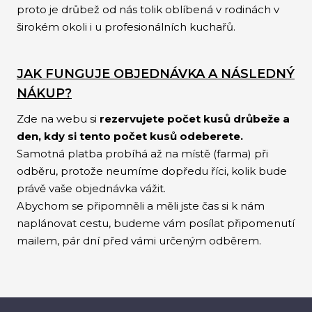
proto je drůbež od nás tolik oblíbená v rodinách v
širokém okoli i u profesionálních kuchařů.
JAK FUNGUJE OBJEDNÁVKA A NÁSLEDNÝ
NÁKUP?
Zde na webu si
rezervujete počet kusů drůbeže a
den, kdy si tento počet kusů odeberete.
Samotná platba probíhá až na místě (farma) při
odběru, protože neumíme dopředu říci, kolik bude
právě vaše objednávka vážit.
Abychom se připomněli a měli jste čas si k nám
naplánovat cestu, budeme vám posílat připomenutí
mailem, pár dní před vámi určeným odběrem.