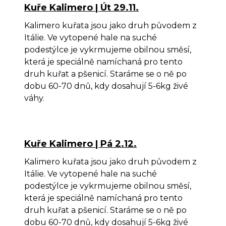
Kuře Kalimero | Út 29.11.
Roz
Kalimero kuřata jsou jako druh původem z
Itálie. Ve vytopené hale na suché
Hou
podestýlce je vykrmujeme obilnou směsí,
Krů
která je speciálně namíchaná pro tento
druh kuřat a pšenicí. Staráme se o ně po
CEN
dobu 60-70 dnů, kdy dosahují 5-6kg živé
DOB
váhy.
KON
O
Kuře Kalimero | Pá 2.12.
Kalimero kuřata jsou jako druh původem z
Itálie. Ve vytopené hale na suché
podestýlce je vykrmujeme obilnou směsí,
která je speciálně namíchaná pro tento
druh kuřat a pšenicí. Staráme se o ně po
dobu 60-70 dnů, kdy dosahují 5-6kg živé