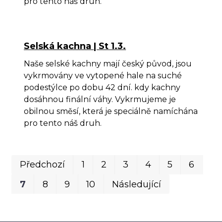
pro tento náš druh.
Selská kachna | St 1.3.
Naše selské kachny mají český původ, jsou
vykrmovány ve vytopené hale na suché
podestýlce po dobu 42 dní. kdy kachny
dosáhnou finální váhy. Vykrmujeme je
obilnou směsí, která je speciálně namíchána
pro tento náš druh.
Pr
P
Předchozí
1
2
3
4
5
6
7
8
9
10
Následující