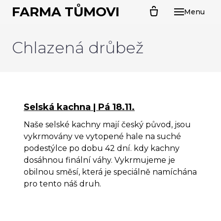
FARMA TŮMOVI
Menu
ÚVO
O N
Chlazená drůbež
CHL
PR
Kal
Selská kachna | Pá 18.11.
Far
Naše selské kachny mají český původ, jsou
Sel
vykrmovány ve vytopené hale na suché
podestýlce po dobu 42 dní. kdy kachny
Sva
dosáhnou finální váhy. Vykrmujeme je
husa
obilnou směsí, která je speciálně namíchána
Ván
pro tento náš druh.
PRO
Kuř