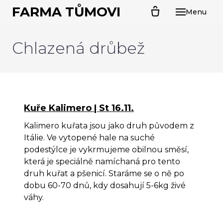
FARMA TŮMOVI
Menu
ÚVO
O N
Chlazená drůbež
CHL
PR
Kal
Kuře Kalimero | St 16.11.
Far
Kalimero kuřata jsou jako druh původem z
Sel
Itálie. Ve vytopené hale na suché
podestýlce je vykrmujeme obilnou směsí,
Sva
která je speciálně namíchaná pro tento
husa
druh kuřat a pšenicí. Staráme se o ně po
Ván
dobu 60-70 dnů, kdy dosahují 5-6kg živé
váhy.
PRO
Kuř