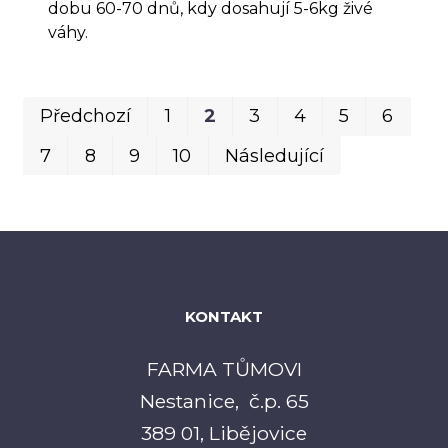
dobu 60-70 dnů, kdy dosahují 5-6kg živé
váhy.
Pr
P
Předchozí
1
2
3
4
5
6
7
8
9
10
Následující
KONTAKT
FARMA TŮMOVI
Nestanice, č.p. 65
389 01, Libějovice