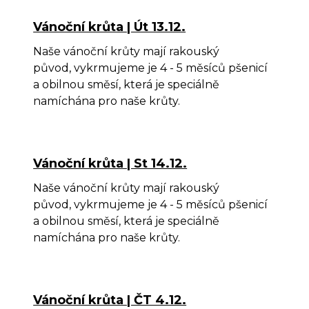
Roz
Vánoční krůta | Út 13.12.
Naše vánoční krůty mají rakouský
Hou
původ, vykrmujeme je 4 - 5 měsíců pšenicí
Krů
a obilnou směsí, která je speciálně
namíchána pro naše krůty.
CEN
DOB
KON
Vánoční krůta | St 14.12.
O
Naše vánoční krůty mají rakouský
původ, vykrmujeme je 4 - 5 měsíců pšenicí
a obilnou směsí, která je speciálně
namíchána pro naše krůty.
Vánoční krůta | ČT 4.12.