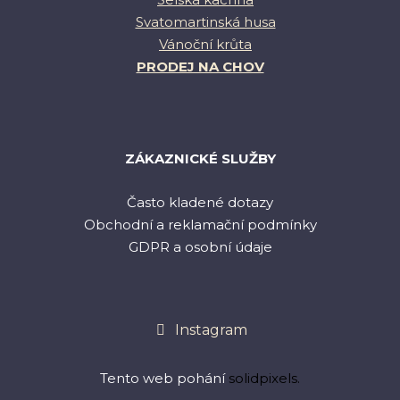
Svatomartinská husa
Vánoční krůta
PRODEJ NA CHOV
ZÁKAZNICKÉ SLUŽBY
Často kladené dotazy
Obchodní a reklamační podmínky
GDPR a osobní údaje
Instagram
Tento web pohání
solidpixels.