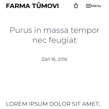
FARMA TŮMOVI
Menu
ÚVO
O N
Purus in massa tempor
CHL
PR
nec feugiat
Kal
Far
Září 16, 2016
Sel
Sva
husa
Ván
PRO
LOREM IPSUM DOLOR SIT AMET,
Kuř