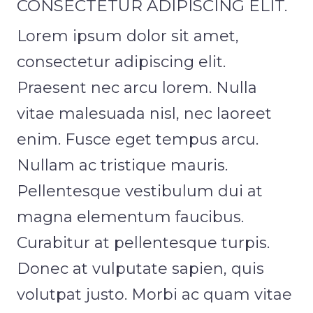
CONSECTETUR ADIPISCING ELIT.
Roz
Lorem ipsum dolor sit amet,
Hou
consectetur adipiscing elit.
Krů
Praesent nec arcu lorem. Nulla
vitae malesuada nisl, nec laoreet
CEN
DOB
enim. Fusce eget tempus arcu.
KON
Nullam ac tristique mauris.
O
Pellentesque vestibulum dui at
magna elementum faucibus.
Curabitur at pellentesque turpis.
Donec at vulputate sapien, quis
volutpat justo. Morbi ac quam vitae