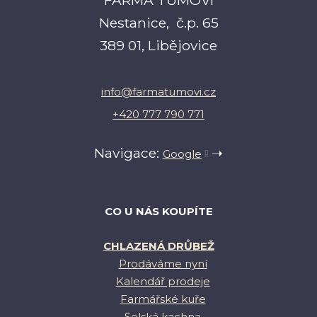
FARMA TŮMOVI
Nestanice, č.p. 65
389 01, Libějovice
info@farmatumovi.cz
+420 777 790 771
Navigace:
➝
Google
CO U NÁS KOUPÍTE
CHLAZENÁ DRŮBEŽ
Prodáváme nyní
Kalendář prodeje
Farmářské kuře
Selská kachna