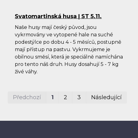
Svatomartinská husa | ST 5.11.
Naše husy mají český původ, jsou
vykrmovány ve vytopené hale na suché
podestýlce po dobu 4 - 5 měsíců, postupně
mají přístup na pastvu. Vykrmujeme je
obilnou směsí, která je speciálně namíchána
pro tento náš druh. Husy dosahují 5 - 7 kg
živé váhy.
Pr
P
Předchozí
1
2
3
Následující