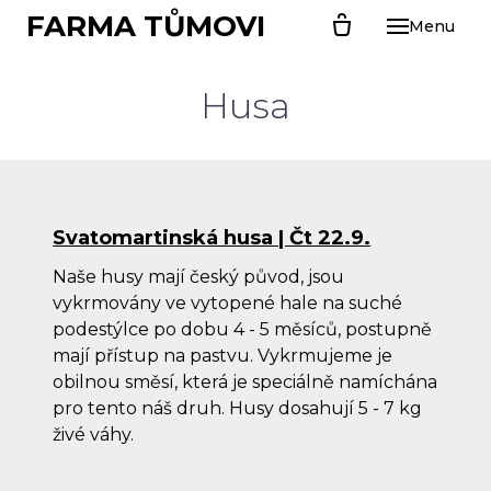
FARMA TŮMOVI
Menu
ÚVO
O N
Husa
CHL
PR
Kal
Svatomartinská husa | Čt 22.9.
Far
Naše husy mají český původ, jsou
Sel
vykrmovány ve vytopené hale na suché
podestýlce po dobu 4 - 5 měsíců, postupně
Sva
mají přístup na pastvu. Vykrmujeme je
husa
obilnou směsí, která je speciálně namíchána
Ván
pro tento náš druh. Husy dosahují 5 - 7 kg
živé váhy.
PRO
Kuř