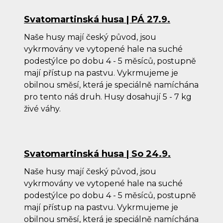
Roz
Svatomartinská husa | PÁ 27.9.
Naše husy mají český původ, jsou
Hou
vykrmovány ve vytopené hale na suché
Krů
podestýlce po dobu 4 - 5 měsíců, postupně
mají přístup na pastvu. Vykrmujeme je
CEN
obilnou směsí, která je speciálně namíchána
DOB
pro tento náš druh. Husy dosahují 5 - 7 kg
KON
živé váhy.
O
Svatomartinská husa | So 24.9.
Naše husy mají český původ, jsou
vykrmovány ve vytopené hale na suché
podestýlce po dobu 4 - 5 měsíců, postupně
mají přístup na pastvu. Vykrmujeme je
obilnou směsí, která je speciálně namíchána